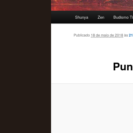
Menu
Shunya
Zen
Budismo Ti
principal
Publicado
18 de maio de 2018
às
21
Pun