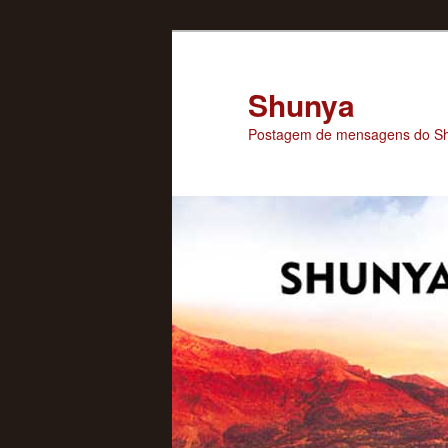
Pular
para
o
Shunya
conteúdo
Postagem de mensagens do Sh
principal