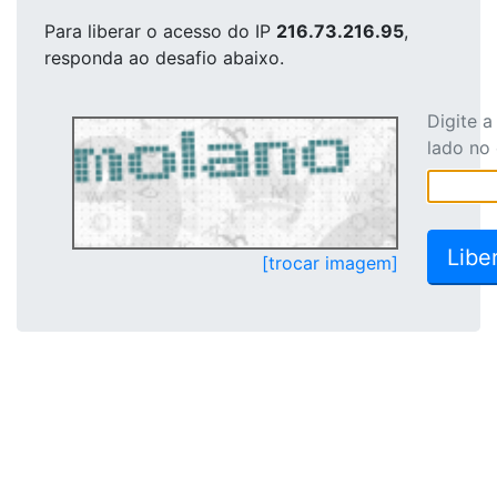
Para liberar o acesso
do IP
216.73.216.95
,
responda ao desafio abaixo.
Digite 
lado no
[trocar imagem]